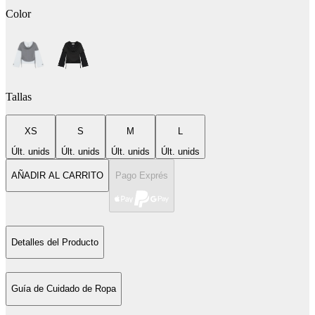
Color
Tallas
XS
S
M
L
Últ. unids
Últ. unids
Últ. unids
Últ. unids
AÑADIR AL CARRITO
Pago Exprés
Detalles del Producto
Guía de Cuidado de Ropa