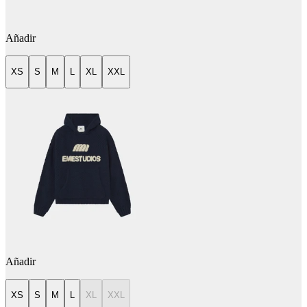
Añadir
XS
S
M
L
XL
XXL
Añadir
XS
S
M
L
XL
XXL