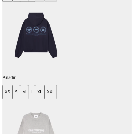
Añadir
XS
S
M
L
XL
XXL