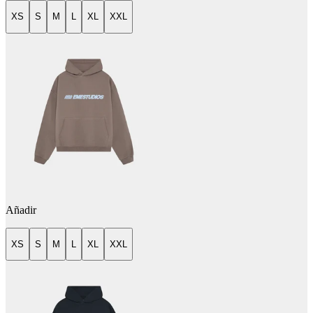
XS
S
M
L
XL
XXL
Añadir
XS
S
M
L
XL
XXL