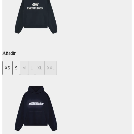
Añadir
XS
S
M
L
XL
XXL