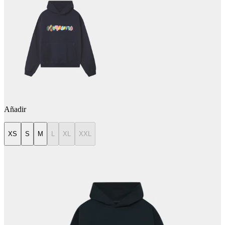
Añadir
XS
S
M
L
XL
XXL