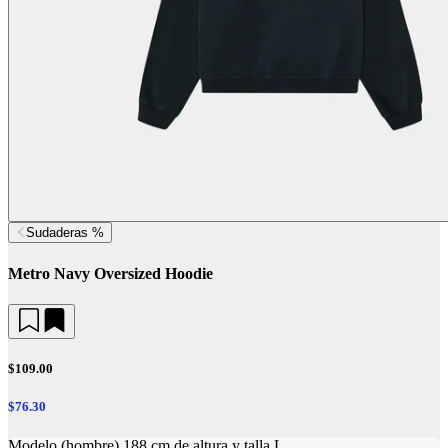
Sudaderas %
Metro Navy Oversized Hoodie
$109.00
$76.30
Modelo (hombre) 188 cm de altura y talla L