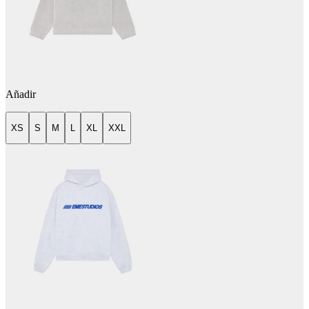
Añadir
XS
S
M
L
XL
XXL