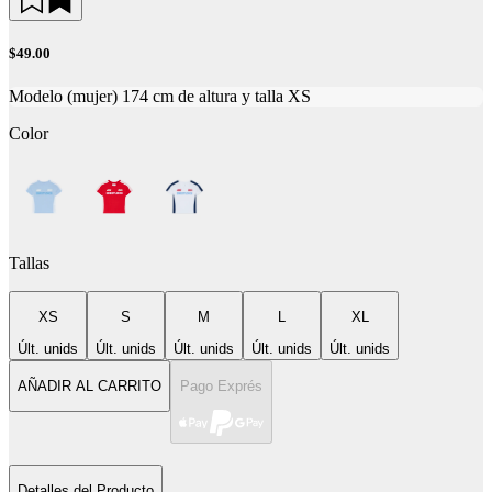
$49.00
Modelo (mujer) 174 cm de altura y talla XS
Color
Tallas
XS
S
M
L
XL
Últ. unids
Últ. unids
Últ. unids
Últ. unids
Últ. unids
AÑADIR AL CARRITO
Pago Exprés
Detalles del Producto