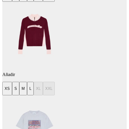
Añadir
XS
S
M
L
XL
XXL