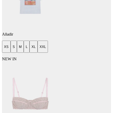
Añadir
XS
S
M
L
XL
XXL
NEW IN