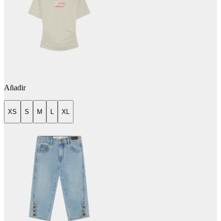
Añadir
XS
S
M
L
XL