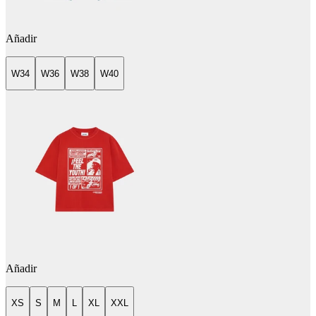
Añadir
W34
W36
W38
W40
Añadir
XS
S
M
L
XL
XXL