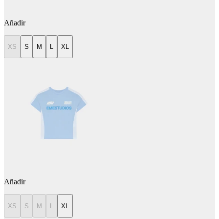
Añadir
XS
S
M
L
XL
Añadir
XS
S
M
L
XL