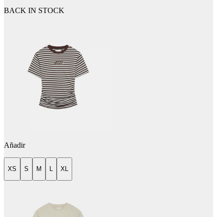
BACK IN STOCK
Añadir
XS
S
M
L
XL