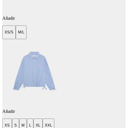
Añadir
XS/S
M/L
Añadir
XS
S
M
L
XL
XXL