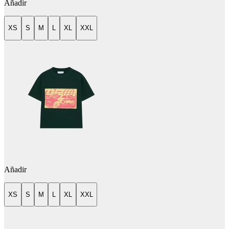
Añadir
XS
S
M
L
XL
XXL
Añadir
XS
S
M
L
XL
XXL