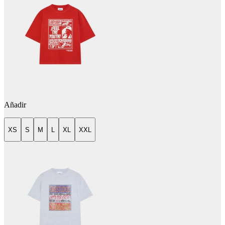
Añadir
XS
S
M
L
XL
XXL