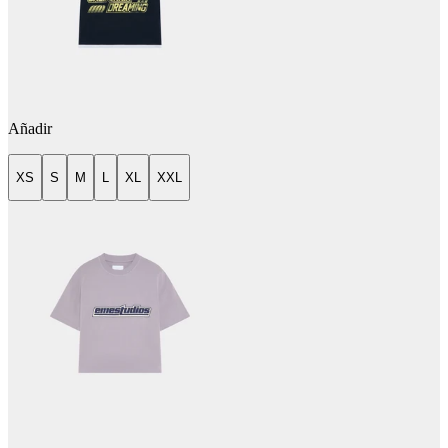
Añadir
XS
S
M
L
XL
XXL