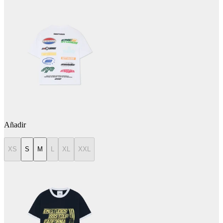
Añadir
XS
S
M
L
XL
XXL