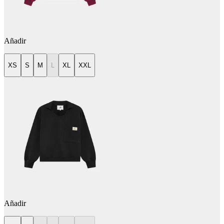
Añadir
XS
S
M
L
XL
XXL
Añadir