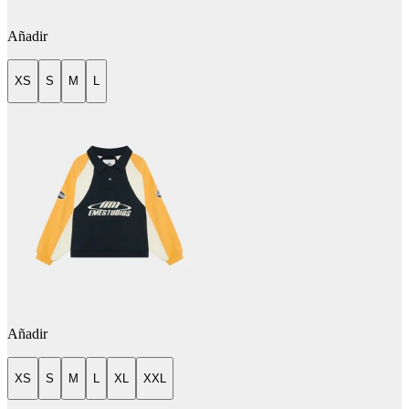
Añadir
XS
S
M
L
Añadir
XS
S
M
L
XL
XXL