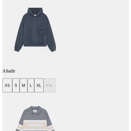
Añadir
XS
S
M
L
XL
XXL