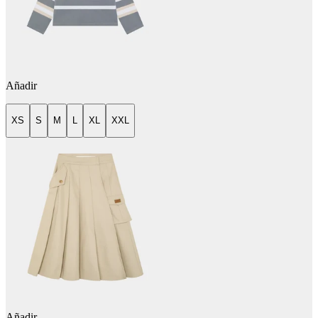
Añadir
XS
S
M
L
XL
XXL
Añadir