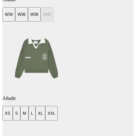
W34
W36
W38
W40
Añadir
XS
S
M
L
XL
XXL