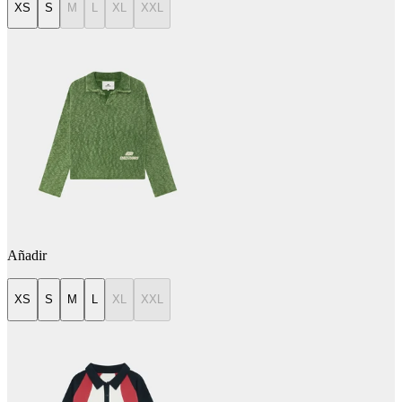
XS
S
M
L
XL
XXL
Añadir
XS
S
M
L
XL
XXL