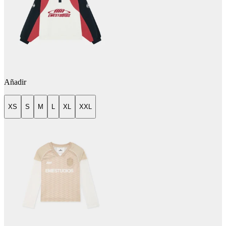
Añadir
XS
S
M
L
XL
XXL