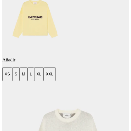
Añadir
XS
S
M
L
XL
XXL