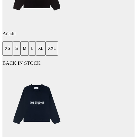
Añadir
XS
S
M
L
XL
XXL
BACK IN STOCK