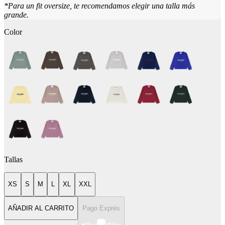
*Para un fit oversize, te recomendamos elegir una talla más
grande.
Color
Tallas
XS
S
M
L
XL
XXL
AÑADIR AL CARRITO
Pago Exprés