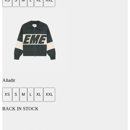
XS
S
M
L
XL
XXL
Añadir
XS
S
M
L
XL
XXL
BACK IN STOCK