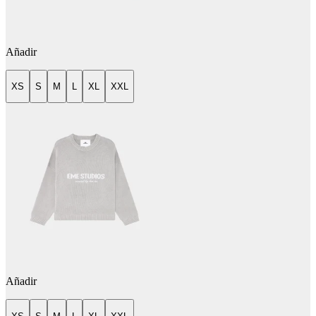
Añadir
XS
S
M
L
XL
XXL
Añadir