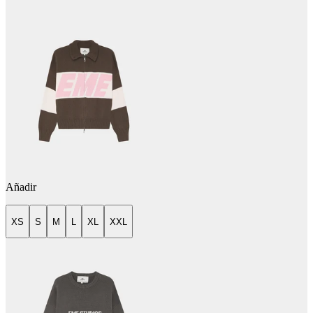
Añadir
XS
S
M
L
XL
XXL