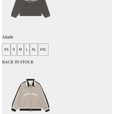
Añadir
XS
S
M
L
XL
XXL
BACK IN STOCK