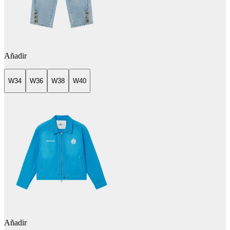
Añadir
W34
W36
W38
W40
Añadir