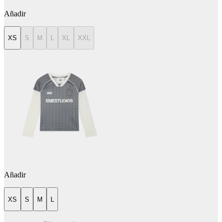
Añadir
XS
S
M
L
XL
XXL
Añadir
XS
S
M
L