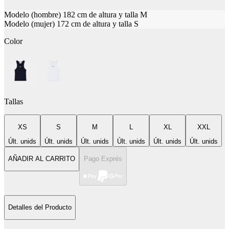
Modelo (hombre) 182 cm de altura y talla M
Modelo (mujer) 172 cm de altura y talla S
Color
Tallas
XS
S
M
L
XL
XXL
Últ. unids
Últ. unids
Últ. unids
Últ. unids
Últ. unids
Últ. unids
AÑADIR AL CARRITO
Pago Exprés
Detalles del Producto