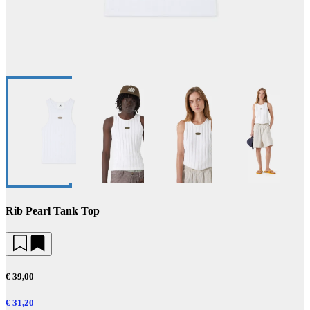
Rib Pearl Tank Top
€ 39,00
€ 31,20