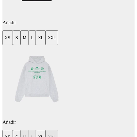
Añadir
XS
S
M
L
XL
XXL
Añadir