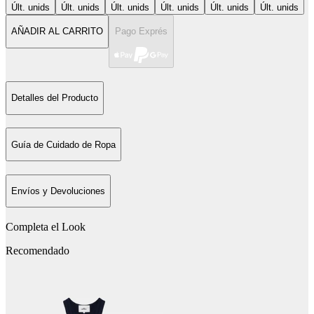
Últ. unids
Últ. unids
Últ. unids
Últ. unids
Últ. unids
Últ. unids
AÑADIR AL CARRITO
Pago Exprés
Detalles del Producto
Guía de Cuidado de Ropa
Envíos y Devoluciones
Completa el Look
Recomendado