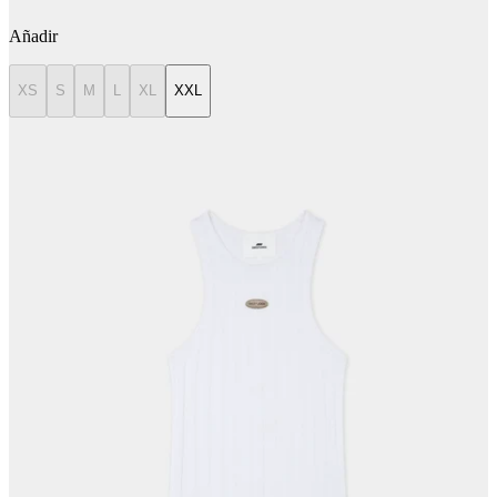
Añadir
XS
S
M
L
XL
XXL