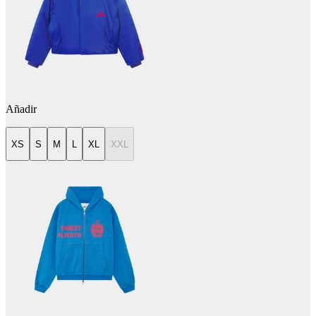
Añadir
XS
S
M
L
XL
XXL