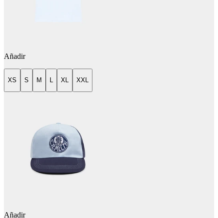
Añadir
XS
S
M
L
XL
XXL
Añadir