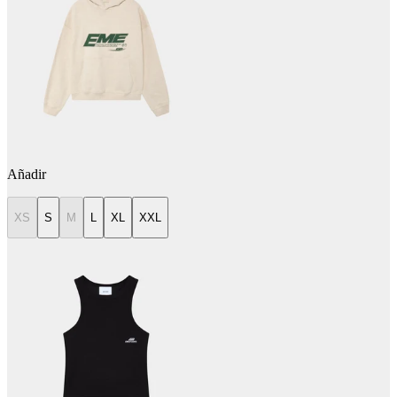
Añadir
XS
S
M
L
XL
XXL