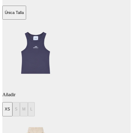
Única Talla
Añadir
XS
S
M
L