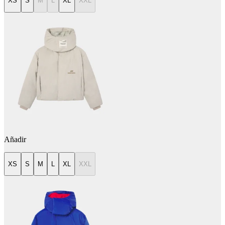
XS
S
M
L
XL
XXL
Añadir
XS
S
M
L
XL
XXL