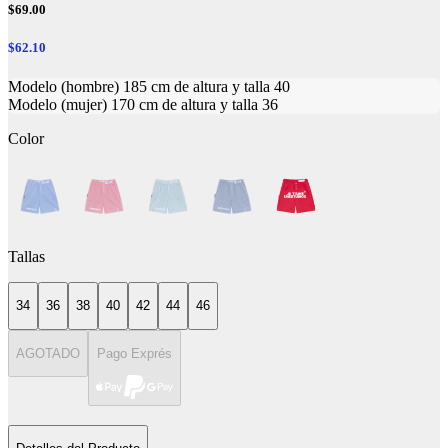
$69.00
$62.10
Modelo (hombre) 185 cm de altura y talla 40
Modelo (mujer) 170 cm de altura y talla 36
Color
Tallas
34
36
38
40
42
44
46
AGOTADO
Pago Exprés